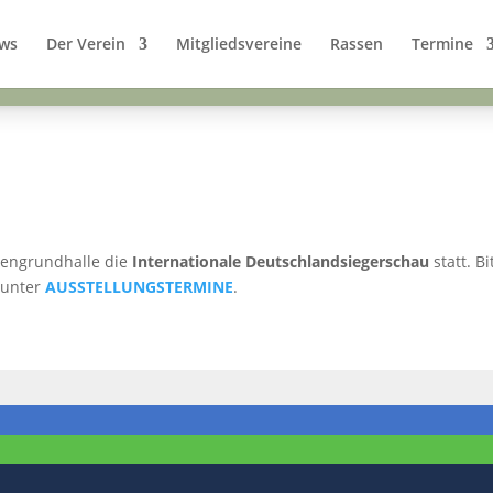
ews
Der Verein
Mitgliedsvereine
Rassen
Termine
rlengrundhalle die
Internationale Deutschlandsiegerschau
statt. B
 unter
AUSSTELLUNGSTERMINE
.