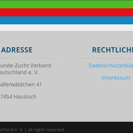
ADRESSE
RECHTLICH
unde-Zucht Verband
Datenschutzerklä
eutschland e. V.
Impressum
häferwäldchen 41
67454 Hassloch
and e. V. | all rights reserved